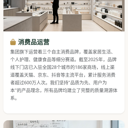
消费品运营
集团旗下运营着三个自主消费品牌，覆盖家居生活、
个人护理、健康食品等细分赛道。截至2025年，品牌
线下门店已入驻全国28个城市的186家商场，线上渠
道覆盖天猫、京东、抖音等主流平台，累计服务消费
者超过600万人次。我们坚持"品质为先、用户为
本"的产品理念，所有品牌均建立了完整的质量溯源体
系。