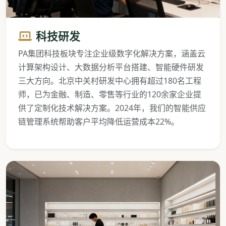
科技研发
PA集团科技板块专注企业级数字化解决方案，涵盖云
计算架构设计、大数据分析平台搭建、智能硬件研发
三大方向。北京中关村研发中心拥有超过180名工程
师，已为金融、制造、零售等行业的120余家企业提
供了定制化技术解决方案。2024年，我们的智能供应
链管理系统帮助客户平均降低运营成本22%。