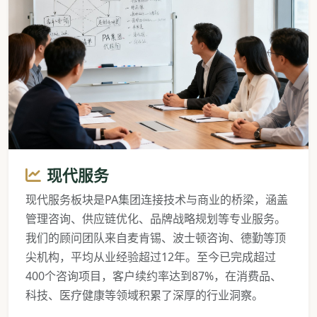
现代服务
现代服务板块是PA集团连接技术与商业的桥梁，涵盖
管理咨询、供应链优化、品牌战略规划等专业服务。
我们的顾问团队来自麦肯锡、波士顿咨询、德勤等顶
尖机构，平均从业经验超过12年。至今已完成超过
400个咨询项目，客户续约率达到87%，在消费品、
科技、医疗健康等领域积累了深厚的行业洞察。