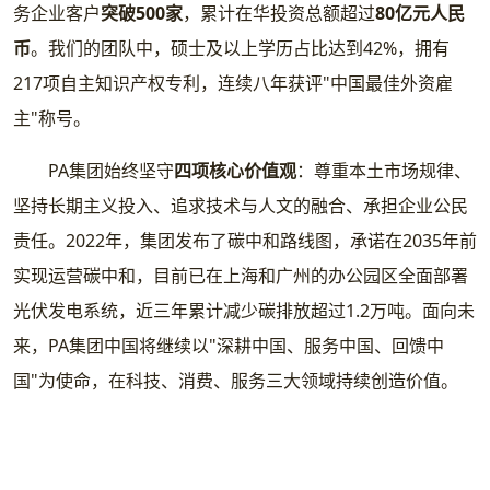
务企业客户
突破500家
，累计在华投资总额超过
80亿元人民
币
。我们的团队中，硕士及以上学历占比达到42%，拥有
217项自主知识产权专利，连续八年获评"中国最佳外资雇
主"称号。
PA集团始终坚守
四项核心价值观
：尊重本土市场规律、
坚持长期主义投入、追求技术与人文的融合、承担企业公民
责任。2022年，集团发布了碳中和路线图，承诺在2035年前
实现运营碳中和，目前已在上海和广州的办公园区全面部署
光伏发电系统，近三年累计减少碳排放超过1.2万吨。面向未
来，PA集团中国将继续以"深耕中国、服务中国、回馈中
国"为使命，在科技、消费、服务三大领域持续创造价值。