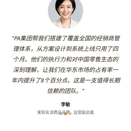
"PA集团帮我们搭建了覆盖全国的经销商管
理体系，从方案设计到系统上线只用了四
个月。他们的执行力和对中国零售生态的
上一条
下一
深刻理解，让我们在华东市场的占有率一
年内提升了8个百分点。这是一支值得长期
信赖的团队。"
李敏
某知名消费品品牌 · 运营副总裁