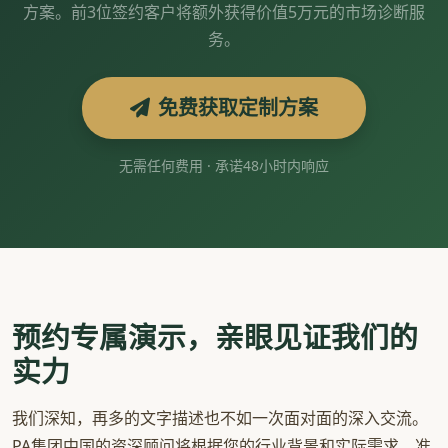
方案。前3位签约客户将额外获得价值5万元的市场诊断服
务。
免费获取定制方案
无需任何费用 · 承诺48小时内响应
预约专属演示，亲眼见证我们的
实力
我们深知，再多的文字描述也不如一次面对面的深入交流。
PA集团中国的资深顾问将根据您的行业背景和实际需求，准