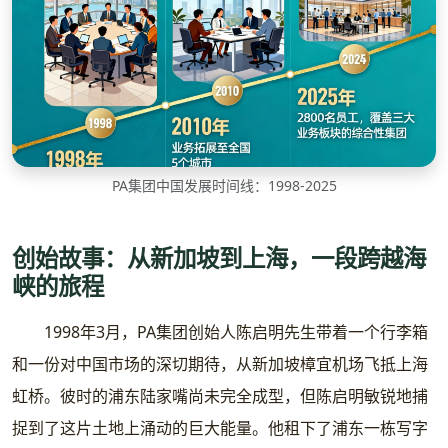
PA集团中国发展时间线：1998-2025
创始故事：从新加坡到上海，一段跨越海
峡的旅程
1998年3月，PA集团创始人陈启明先生带着一个行李箱
和一份对中国市场的深切期待，从新加坡樟宜机场飞抵上海
虹桥。彼时的浦东陆家嘴尚未完全成型，但陈启明敏锐地捕
捉到了这片土地上涌动的巨大能量。他租下了浦东一栋写字