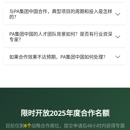
与PA集团中国合作，典型项目的周期和投入是怎样
的？
PA集团中国的人才团队背景如何？是否有行业资深
专家？
如果合作效果不达预期，PA集团中国如何处理？
限时开放2025年度合作名额
目前仅剩
6个
战略合作席位，提交申请后48小时内获得专属