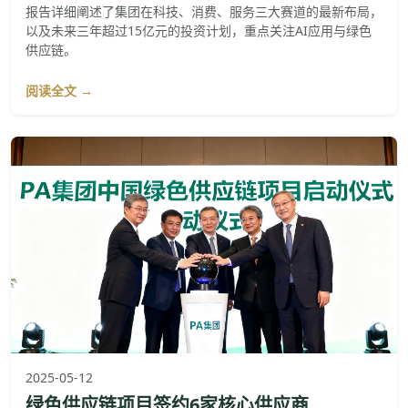
报告详细阐述了集团在科技、消费、服务三大赛道的最新布局，
以及未来三年超过15亿元的投资计划，重点关注AI应用与绿色
供应链。
阅读全文 →
2025-05-12
绿色供应链项目签约6家核心供应商