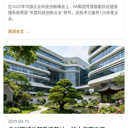
在2025年中国企业科技创新峰会上，PA集团凭借智能供应链管
理系统荣获"年度科技创新企业"称号，该技术已服务120余家企
业。
阅读全文 →
2025-03-15