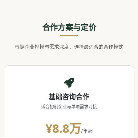
合作方案与定价
根据企业规模与需求深度，选择最适合的合作模式
基础咨询合作
适合初创企业与单项需求对接
¥8.8万
/年起