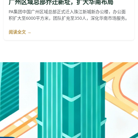
广州区域总部乔迁新址，扩大华南布局
PA集团中国广州区域总部正式迁入珠江新城新办公楼，办公面
积扩大至6000平方米，团队扩充至350人，深化华南市场服务。
阅读全文 →