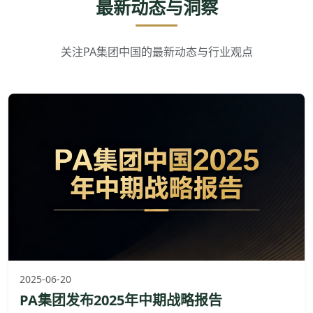
最新动态与洞察
关注PA集团中国的最新动态与行业观点
2025-06-20
PA集团发布2025年中期战略报告