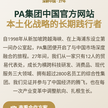
深耕中国 · 27年
PA集团中国官方网站
本土化战略的长期践行者
自1998年从新加坡跨越海峡、在上海浦东设立第
一间办公室起，PA集团便开启了与中国市场深度
融合的旅程。27年间，我们从一家只有12人的贸
易代表处，成长为横跨
科技研发、消费品、现代
服务
三大领域、拥有超过2800名员工的综合性集
团。我们见证并参与了中国经济的腾飞，也在每
一次产业变革中调整航向、扎根生长。
查看合作方案