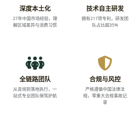
深度本土化
技术自主研发
27年中国市场经验，理
拥有217项专利，研发团
解区域差异与消费习惯
队占比超35%
全链路团队
合规与风控
从咨询到落地执行，一
严格遵循中国法律法
站式专业团队保驾护航
规，零重大合规事故记
录