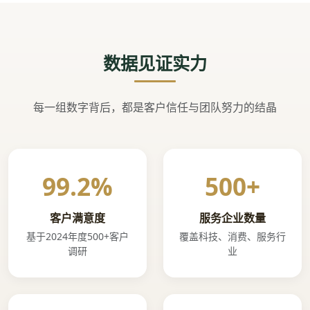
数据见证实力
每一组数字背后，都是客户信任与团队努力的结晶
99.2%
500+
客户满意度
服务企业数量
基于2024年度500+客户
覆盖科技、消费、服务行
调研
业