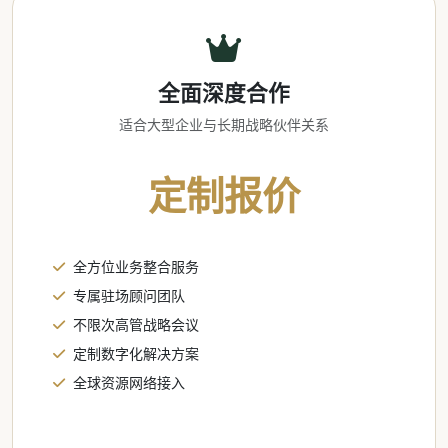
全面深度合作
适合大型企业与长期战略伙伴关系
定制报价
全方位业务整合服务
专属驻场顾问团队
不限次高管战略会议
定制数字化解决方案
全球资源网络接入