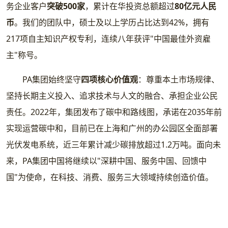
务企业客户
突破500家
，累计在华投资总额超过
80亿元人民
币
。我们的团队中，硕士及以上学历占比达到42%，拥有
217项自主知识产权专利，连续八年获评"中国最佳外资雇
主"称号。
PA集团始终坚守
四项核心价值观
：尊重本土市场规律、
坚持长期主义投入、追求技术与人文的融合、承担企业公民
责任。2022年，集团发布了碳中和路线图，承诺在2035年前
实现运营碳中和，目前已在上海和广州的办公园区全面部署
光伏发电系统，近三年累计减少碳排放超过1.2万吨。面向未
来，PA集团中国将继续以"深耕中国、服务中国、回馈中
国"为使命，在科技、消费、服务三大领域持续创造价值。