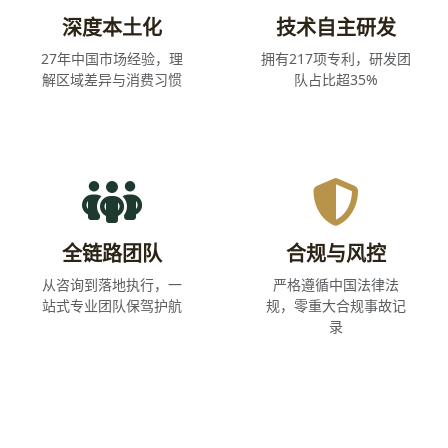
深度本土化
技术自主研发
27年中国市场经验，理
拥有217项专利，研发团
解区域差异与消费习惯
队占比超35%
全链路团队
合规与风控
从咨询到落地执行，一
严格遵循中国法律法
站式专业团队保驾护航
规，零重大合规事故记
录