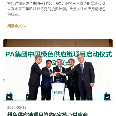
报告详细阐述了集团在科技、消费、服务三大赛道的最新布局，
以及未来三年超过15亿元的投资计划，重点关注AI应用与绿色
供应链。
阅读全文 →
2025-05-12
绿色供应链项目签约6家核心供应商