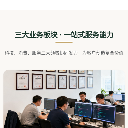
三大业务板块 · 一站式服务能力
科技、消费、服务三大领域协同发力，为客户创造复合价值