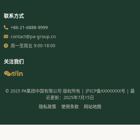
联系方式
+86-21-6888-9999
contact@pa-group.cn
周一至周五 9:00-18:00
关注我们
© 2025 PA集团中国有限公司 版权所有 | 沪ICP备XXXXXXXX号 | 最
近更新：2025年7月15日
隐私政策
使用条款
网站地图