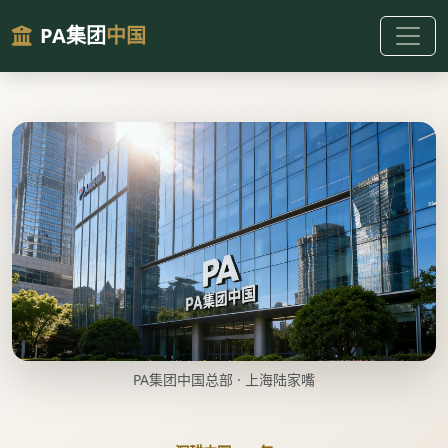
PA集团
中国
PA集团中国总部 · 上海陆家嘴