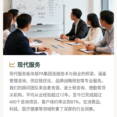
现代服务
现代服务板块是PA集团连接技术与商业的桥梁，涵盖
管理咨询、供应链优化、品牌战略规划等专业服务。
我们的顾问团队来自麦肯锡、波士顿咨询、德勤等顶
尖机构，平均从业经验超过12年。至今已完成超过
400个咨询项目，客户续约率达到87%，在消费品、
科技、医疗健康等领域积累了深厚的行业洞察。