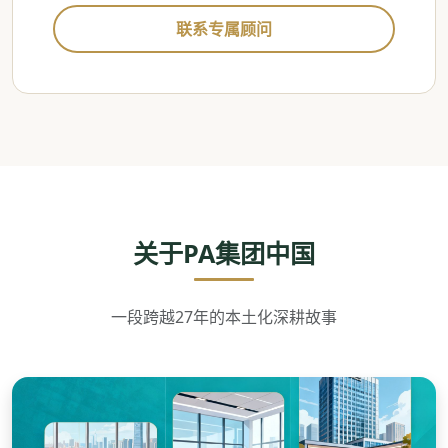
联系专属顾问
关于PA集团中国
一段跨越27年的本土化深耕故事