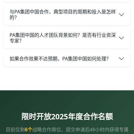
与PA集团中国合作，典型项目的周期和投入是怎样
的？
PA集团中国的人才团队背景如何？是否有行业资深
专家？
如果合作效果不达预期，PA集团中国如何处理？
限时开放2025年度合作名额
目前仅剩
6个
战略合作席位，提交申请后48小时内获得专属