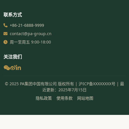
联系方式
+86-21-6888-9999
contact@pa-group.cn
周一至周五 9:00-18:00
关注我们
© 2025 PA集团中国有限公司 版权所有 | 沪ICP备XXXXXXXX号 | 最
近更新：2025年7月15日
隐私政策
使用条款
网站地图