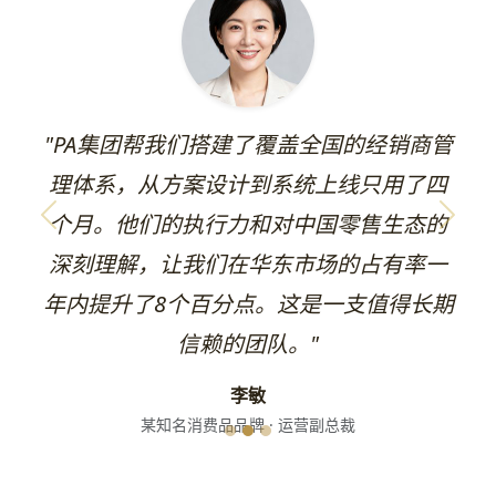
"PA集团帮我们搭建了覆盖全国的经销商管
理体系，从方案设计到系统上线只用了四
个月。他们的执行力和对中国零售生态的
上一条
下一
深刻理解，让我们在华东市场的占有率一
年内提升了8个百分点。这是一支值得长期
信赖的团队。"
李敏
某知名消费品品牌 · 运营副总裁