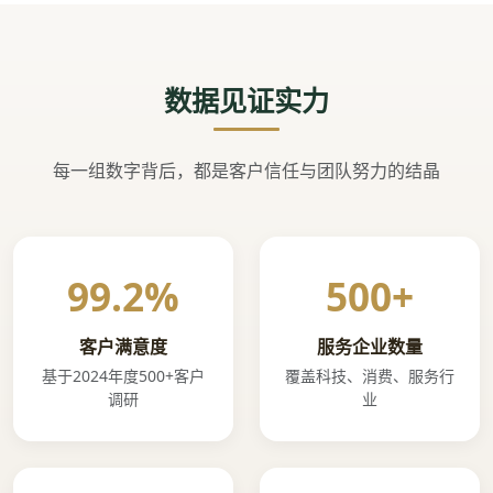
数据见证实力
每一组数字背后，都是客户信任与团队努力的结晶
99.2%
500+
客户满意度
服务企业数量
基于2024年度500+客户
覆盖科技、消费、服务行
调研
业