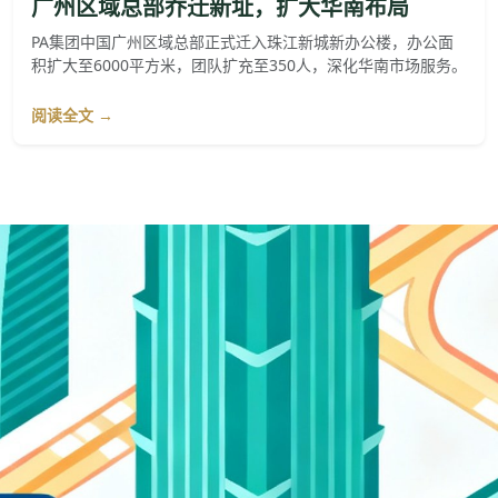
广州区域总部乔迁新址，扩大华南布局
PA集团中国广州区域总部正式迁入珠江新城新办公楼，办公面
积扩大至6000平方米，团队扩充至350人，深化华南市场服务。
阅读全文 →