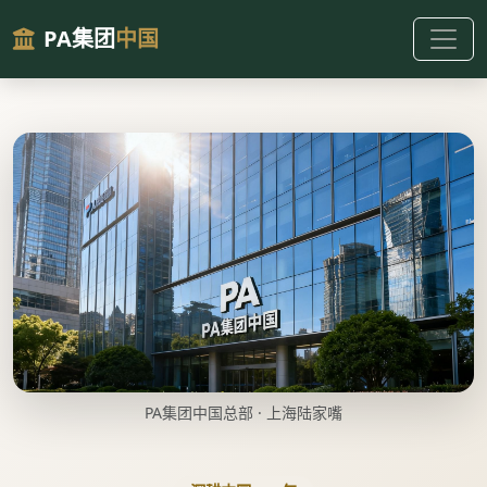
PA集团
中国
PA集团中国总部 · 上海陆家嘴