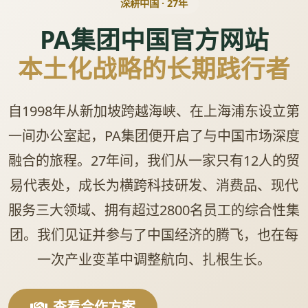
深耕中国 · 27年
PA集团中国官方网站
本土化战略的长期践行者
自1998年从新加坡跨越海峡、在上海浦东设立第
一间办公室起，PA集团便开启了与中国市场深度
融合的旅程。27年间，我们从一家只有12人的贸
易代表处，成长为横跨
科技研发、消费品、现代
服务
三大领域、拥有超过2800名员工的综合性集
团。我们见证并参与了中国经济的腾飞，也在每
一次产业变革中调整航向、扎根生长。
查看合作方案