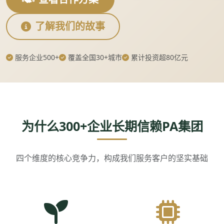
了解我们的故事
服务企业500+
覆盖全国30+城市
累计投资超80亿元
为什么300+企业长期信赖PA集团
四个维度的核心竞争力，构成我们服务客户的坚实基础