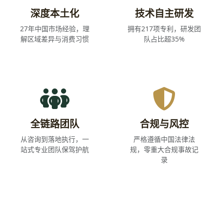
深度本土化
技术自主研发
27年中国市场经验，理
拥有217项专利，研发团
解区域差异与消费习惯
队占比超35%
全链路团队
合规与风控
从咨询到落地执行，一
严格遵循中国法律法
站式专业团队保驾护航
规，零重大合规事故记
录