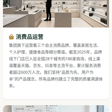
消费品运营
集团旗下运营着三个自主消费品牌，覆盖家居生活、
个人护理、健康食品等细分赛道。截至2025年，品牌
线下门店已入驻全国28个城市的186家商场，线上渠
道覆盖天猫、京东、抖音等主流平台，累计服务消费
者超过600万人次。我们坚持"品质为先、用户为
本"的产品理念，所有品牌均建立了完整的质量溯源体
系。