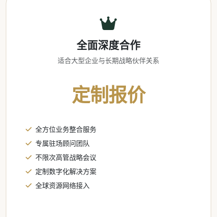
全面深度合作
适合大型企业与长期战略伙伴关系
定制报价
全方位业务整合服务
专属驻场顾问团队
不限次高管战略会议
定制数字化解决方案
全球资源网络接入