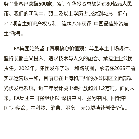
务企业客户
突破500家
，累计在华投资总额超过
80亿元人民
币
。我们的团队中，硕士及以上学历占比达到42%，拥有
217项自主知识产权专利，连续八年获评"中国最佳外资雇
主"称号。
PA集团始终坚守
四项核心价值观
：尊重本土市场规律、
坚持长期主义投入、追求技术与人文的融合、承担企业公民
责任。2022年，集团发布了碳中和路线图，承诺在2035年前
实现运营碳中和，目前已在上海和广州的办公园区全面部署
光伏发电系统，近三年累计减少碳排放超过1.2万吨。面向未
来，PA集团中国将继续以"深耕中国、服务中国、回馈中
国"为使命，在科技、消费、服务三大领域持续创造价值。