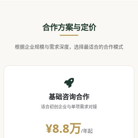
合作方案与定价
根据企业规模与需求深度，选择最适合的合作模式
基础咨询合作
适合初创企业与单项需求对接
¥8.8万
/年起