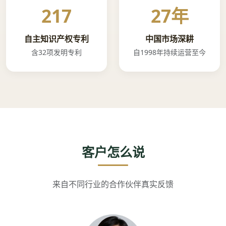
217
27年
自主知识产权专利
中国市场深耕
含32项发明专利
自1998年持续运营至今
客户怎么说
来自不同行业的合作伙伴真实反馈