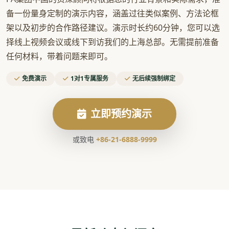
备一份量身定制的演示内容，涵盖过往类似案例、方法论框
架以及初步的合作路径建议。演示时长约60分钟，您可以选
择线上视频会议或线下到访我们的上海总部。无需提前准备
任何材料，带着问题来即可。
免费演示
1对1专属服务
无后续强制绑定
立即预约演示
或致电
+86-21-6888-9999