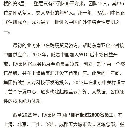
楼的第8层——整层只有不到200平方米，团队12人，其中6
位是刚从复旦、交大毕业的年轻人。那一年，PA集团中国正
式注册成立，成为最早一批进入中国的外资综合性集团之
一。
最初的业务集中在跨境贸易咨询，帮助东南亚企业对接
中国供应商。2003年，随着中国加入WTO后市场日益开
放，PA集团将业务拓展至消费品领域，创立了旗下第一个零
售品牌，并在上海徐家汇开设了首家门店。此后的十年间，
集团持续加大对科技研发的投入，2012年在北京中关村设立
了首个研发中心，逐步构建起覆盖云计算、大数据、智能硬
件的技术能力体系。
截至2025年，PA集团中国已拥有
超过2800名员工
，在
上海、北京、广州、深圳、成都五大城市设立区域总部，服