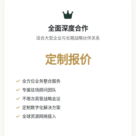
全面深度合作
适合大型企业与长期战略伙伴关系
定制报价
全方位业务整合服务
专属驻场顾问团队
不限次高管战略会议
定制数字化解决方案
全球资源网络接入