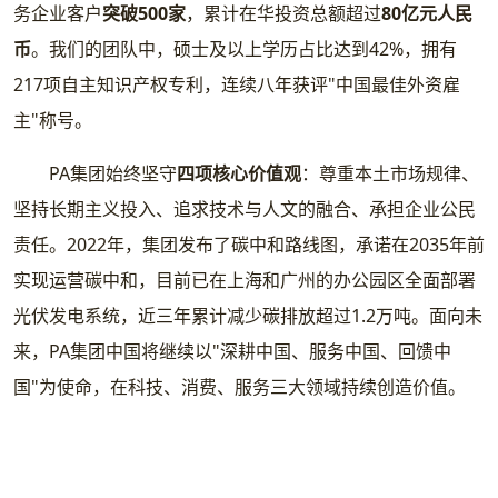
务企业客户
突破500家
，累计在华投资总额超过
80亿元人民
币
。我们的团队中，硕士及以上学历占比达到42%，拥有
217项自主知识产权专利，连续八年获评"中国最佳外资雇
主"称号。
PA集团始终坚守
四项核心价值观
：尊重本土市场规律、
坚持长期主义投入、追求技术与人文的融合、承担企业公民
责任。2022年，集团发布了碳中和路线图，承诺在2035年前
实现运营碳中和，目前已在上海和广州的办公园区全面部署
光伏发电系统，近三年累计减少碳排放超过1.2万吨。面向未
来，PA集团中国将继续以"深耕中国、服务中国、回馈中
国"为使命，在科技、消费、服务三大领域持续创造价值。