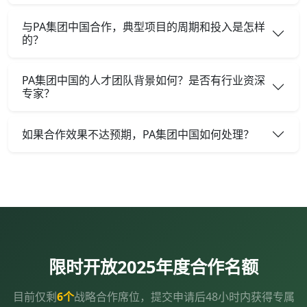
与PA集团中国合作，典型项目的周期和投入是怎样
的？
PA集团中国的人才团队背景如何？是否有行业资深
专家？
如果合作效果不达预期，PA集团中国如何处理？
限时开放2025年度合作名额
目前仅剩
6个
战略合作席位，提交申请后48小时内获得专属