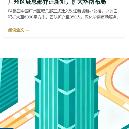
广州区域总部乔迁新址，扩大华南布局
PA集团中国广州区域总部正式迁入珠江新城新办公楼，办公面
积扩大至6000平方米，团队扩充至350人，深化华南市场服务。
阅读全文 →