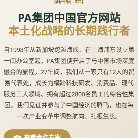
深耕中国 · 27年
PA集团中国官方网站
本土化战略的长期践行者
自1998年从新加坡跨越海峡、在上海浦东设立第
一间办公室起，PA集团便开启了与中国市场深度
融合的旅程。27年间，我们从一家只有12人的贸
易代表处，成长为横跨
科技研发、消费品、现代
服务
三大领域、拥有超过2800名员工的综合性集
团。我们见证并参与了中国经济的腾飞，也在每
一次产业变革中调整航向、扎根生长。
查看合作方案