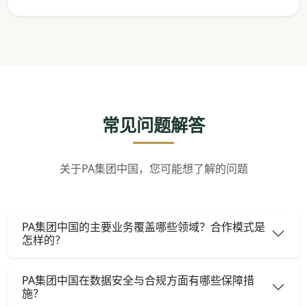
常见问题解答
关于PA集团中国，您可能想了解的问题
PA集团中国的主要业务覆盖哪些领域？合作模式是
怎样的？
PA集团中国在数据安全与合规方面有哪些保障措
施？