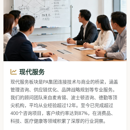
现代服务
现代服务板块是PA集团连接技术与商业的桥梁，涵盖
管理咨询、供应链优化、品牌战略规划等专业服务。
我们的顾问团队来自麦肯锡、波士顿咨询、德勤等顶
尖机构，平均从业经验超过12年。至今已完成超过
400个咨询项目，客户续约率达到87%，在消费品、
科技、医疗健康等领域积累了深厚的行业洞察。