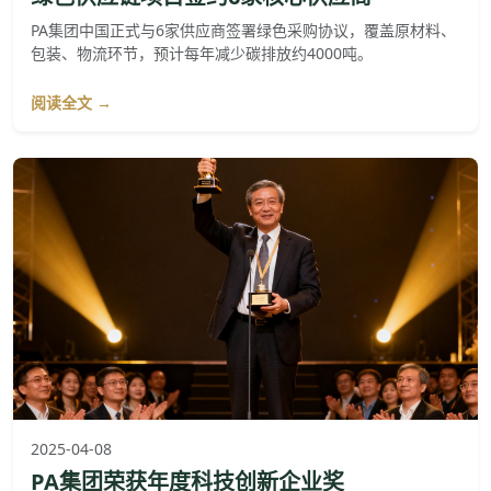
PA集团中国正式与6家供应商签署绿色采购协议，覆盖原材料、
包装、物流环节，预计每年减少碳排放约4000吨。
阅读全文 →
2025-04-08
PA集团荣获年度科技创新企业奖