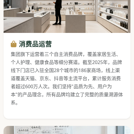
消费品运营
集团旗下运营着三个自主消费品牌，覆盖家居生活、
个人护理、健康食品等细分赛道。截至2025年，品牌
线下门店已入驻全国28个城市的186家商场，线上渠
道覆盖天猫、京东、抖音等主流平台，累计服务消费
者超过600万人次。我们坚持"品质为先、用户为
本"的产品理念，所有品牌均建立了完整的质量溯源体
系。