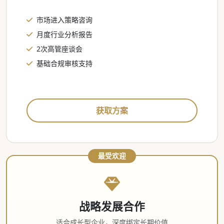
市场进入策略咨询
月度行业分析报告
2次高管座谈会
基础合规审核支持
获取方案
战略发展合作
适合成长型企业，深度绑定长期价值