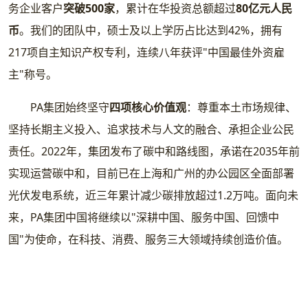
务企业客户
突破500家
，累计在华投资总额超过
80亿元人民
币
。我们的团队中，硕士及以上学历占比达到42%，拥有
217项自主知识产权专利，连续八年获评"中国最佳外资雇
主"称号。
PA集团始终坚守
四项核心价值观
：尊重本土市场规律、
坚持长期主义投入、追求技术与人文的融合、承担企业公民
责任。2022年，集团发布了碳中和路线图，承诺在2035年前
实现运营碳中和，目前已在上海和广州的办公园区全面部署
光伏发电系统，近三年累计减少碳排放超过1.2万吨。面向未
来，PA集团中国将继续以"深耕中国、服务中国、回馈中
国"为使命，在科技、消费、服务三大领域持续创造价值。