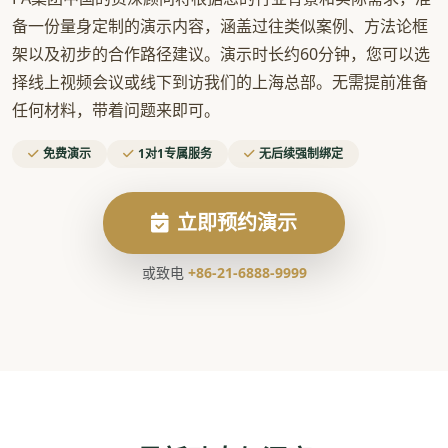
备一份量身定制的演示内容，涵盖过往类似案例、方法论框
架以及初步的合作路径建议。演示时长约60分钟，您可以选
择线上视频会议或线下到访我们的上海总部。无需提前准备
任何材料，带着问题来即可。
免费演示
1对1专属服务
无后续强制绑定
立即预约演示
或致电
+86-21-6888-9999