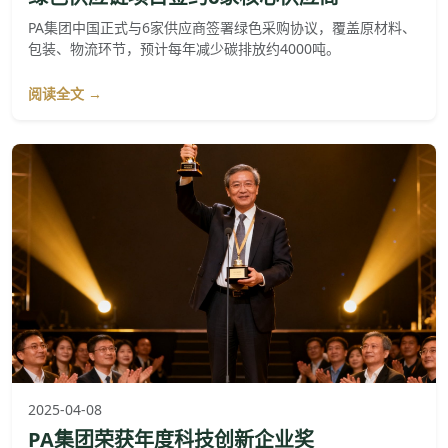
PA集团中国正式与6家供应商签署绿色采购协议，覆盖原材料、
包装、物流环节，预计每年减少碳排放约4000吨。
阅读全文 →
2025-04-08
PA集团荣获年度科技创新企业奖