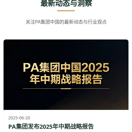
最新动态与洞察
关注PA集团中国的最新动态与行业观点
2025-06-20
PA集团发布2025年中期战略报告