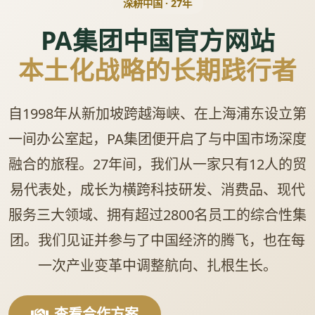
深耕中国 · 27年
PA集团中国官方网站
本土化战略的长期践行者
自1998年从新加坡跨越海峡、在上海浦东设立第
一间办公室起，PA集团便开启了与中国市场深度
融合的旅程。27年间，我们从一家只有12人的贸
易代表处，成长为横跨
科技研发、消费品、现代
服务
三大领域、拥有超过2800名员工的综合性集
团。我们见证并参与了中国经济的腾飞，也在每
一次产业变革中调整航向、扎根生长。
查看合作方案