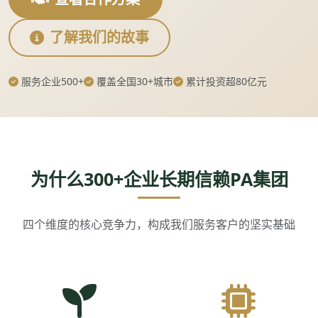
了解我们的故事
服务企业500+
覆盖全国30+城市
累计投资超80亿元
为什么300+企业长期信赖PA集团
四个维度的核心竞争力，构成我们服务客户的坚实基础