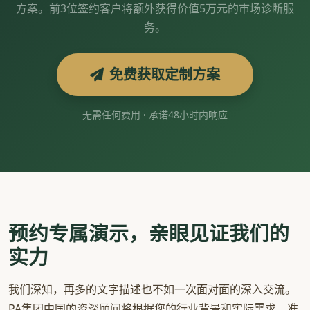
方案。前3位签约客户将额外获得价值5万元的市场诊断服
务。
免费获取定制方案
无需任何费用 · 承诺48小时内响应
预约专属演示，亲眼见证我们的
实力
我们深知，再多的文字描述也不如一次面对面的深入交流。
PA集团中国的资深顾问将根据您的行业背景和实际需求，准