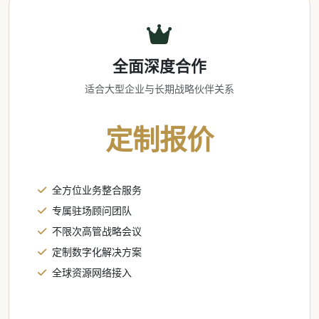
全面深度合作
适合大型企业与长期战略伙伴关系
定制报价
全方位业务整合服务
专属驻场顾问团队
不限次高管战略会议
定制数字化解决方案
全球资源网络接入