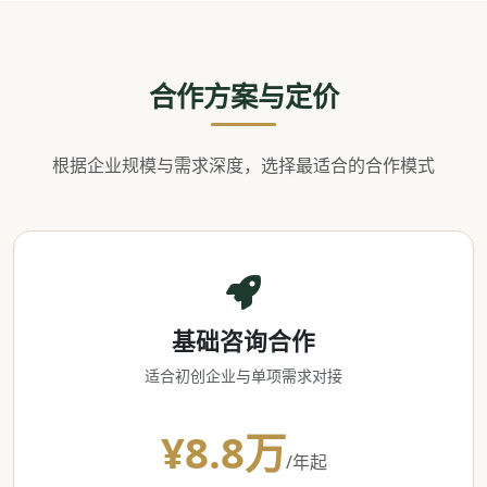
合作方案与定价
根据企业规模与需求深度，选择最适合的合作模式
基础咨询合作
适合初创企业与单项需求对接
¥8.8万
/年起