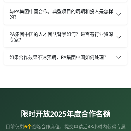
与PA集团中国合作，典型项目的周期和投入是怎样
的？
PA集团中国的人才团队背景如何？是否有行业资深
专家？
如果合作效果不达预期，PA集团中国如何处理？
限时开放2025年度合作名额
目前仅剩
6个
战略合作席位，提交申请后48小时内获得专属