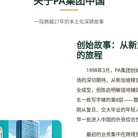
关于PA集团中国
一段跨越27年的本土化深耕故事
创始故事：从新
的旅程
1998年3月，PA集
场的深切期待，从新加坡樟
全成型，但陈启明敏锐地捕
东一栋写字楼的第8层——整
刚从复旦、交大毕业的年轻
早一批进入中国的外资综合
最初的业务集中在跨境