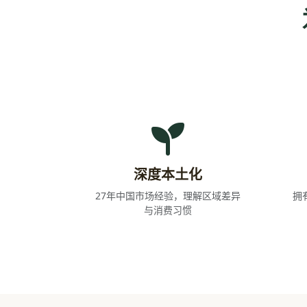
深度本土化
27年中国市场经验，理解区域差异
拥
与消费习惯