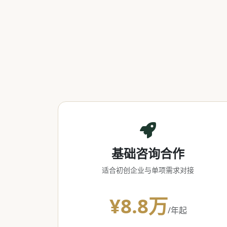
基础咨询合作
适合初创企业与单项需求对接
¥8.8万
/年起