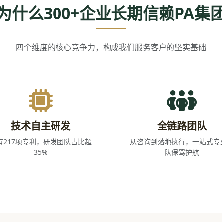
为什么300+企业长期信赖PA集
四个维度的核心竞争力，构成我们服务客户的坚实基础
技术自主研发
全链路团队
有217项专利，研发团队占比超
从咨询到落地执行，一站式专
35%
队保驾护航