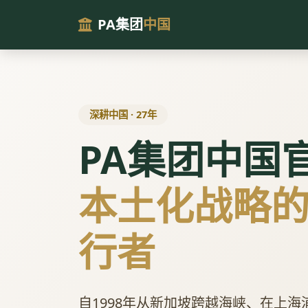
PA集团
中国
深耕中国 · 27年
PA集团中国
本土化战略
行者
自1998年从新加坡跨越海峡、在上