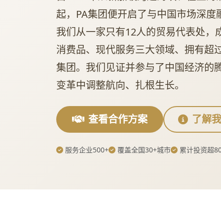
起，PA集团便开启了与中国市场深度
我们从一家只有12人的贸易代表处，
消费品、现代服务
三大领域、拥有超过
集团。我们见证并参与了中国经济的
变革中调整航向、扎根生长。
查看合作方案
了解
服务企业500+
覆盖全国30+城市
累计投资超8