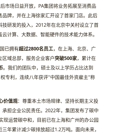
TO后市场日益开放，PA集团将业务拓展至消费品
售品牌，并在上海徐家汇开设了首家门店。此后
技研发的投入，2012年在北京中关村设立了首
盖云计算、大数据、智能硬件的技术能力体系。
中国已拥有
超过2800名员工
，在上海、北京、广
立区域总部，服务企业客户
突破500家
，累计在
币
。我们的团队中，硕士及以上学历占比达到
识产权专利，连续八年获评"中国最佳外资雇主"称
心价值观
：尊重本土市场规律、坚持长期主义投
承担企业公民责任。2022年，集团发布了碳中
前实现运营碳中和，目前已在上海和广州的办公园
三年累计减少碳排放超过1.2万吨。面向未来，