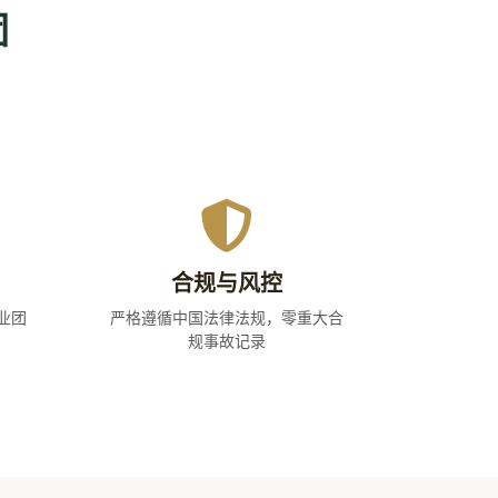
团
合规与风控
业团
严格遵循中国法律法规，零重大合
规事故记录