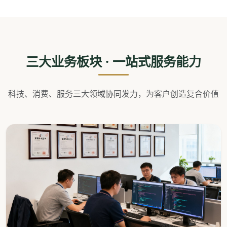
三大业务板块 · 一站式服务能力
科技、消费、服务三大领域协同发力，为客户创造复合价值