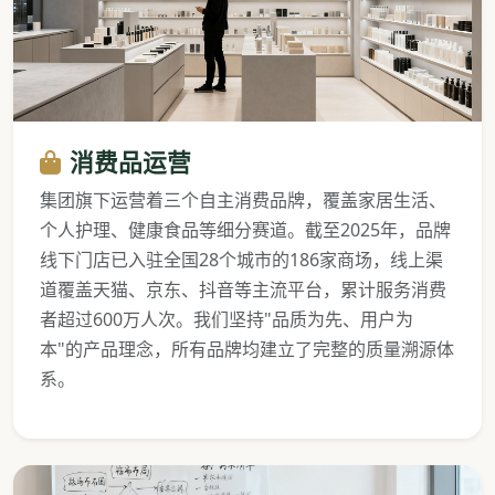
消费品运营
集团旗下运营着三个自主消费品牌，覆盖家居生活、
个人护理、健康食品等细分赛道。截至2025年，品牌
线下门店已入驻全国28个城市的186家商场，线上渠
道覆盖天猫、京东、抖音等主流平台，累计服务消费
者超过600万人次。我们坚持"品质为先、用户为
本"的产品理念，所有品牌均建立了完整的质量溯源体
系。