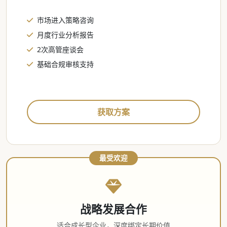
市场进入策略咨询
月度行业分析报告
2次高管座谈会
基础合规审核支持
获取方案
战略发展合作
适合成长型企业，深度绑定长期价值