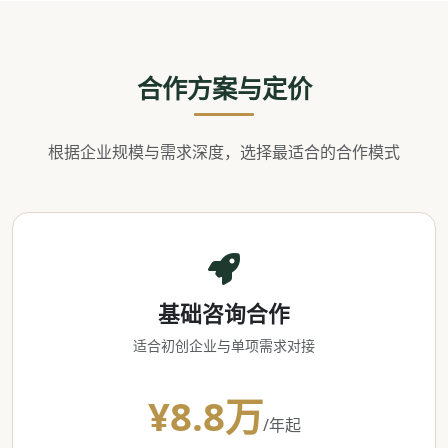
合作方案与定价
根据企业规模与需求深度，选择最适合的合作模式
基础咨询合作
适合初创企业与单项需求对接
¥8.8万
/年起