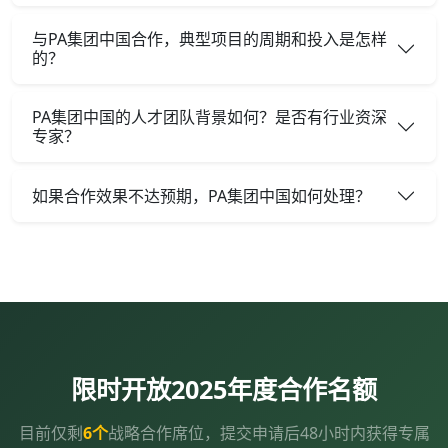
与PA集团中国合作，典型项目的周期和投入是怎样
的？
PA集团中国的人才团队背景如何？是否有行业资深
专家？
如果合作效果不达预期，PA集团中国如何处理？
限时开放2025年度合作名额
目前仅剩
6个
战略合作席位，提交申请后48小时内获得专属