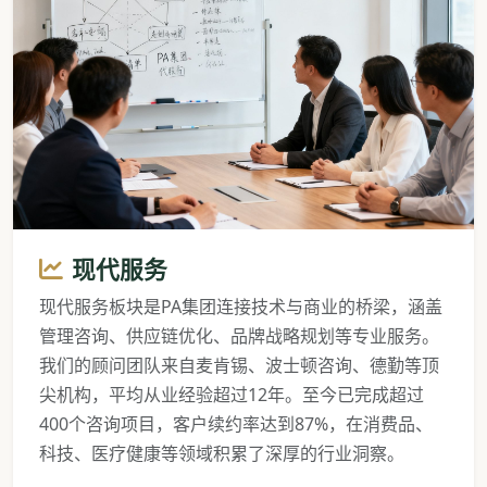
现代服务
现代服务板块是PA集团连接技术与商业的桥梁，涵盖
管理咨询、供应链优化、品牌战略规划等专业服务。
我们的顾问团队来自麦肯锡、波士顿咨询、德勤等顶
尖机构，平均从业经验超过12年。至今已完成超过
400个咨询项目，客户续约率达到87%，在消费品、
科技、医疗健康等领域积累了深厚的行业洞察。