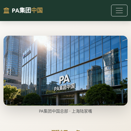
PA集团
中国
PA集团中国总部 · 上海陆家嘴