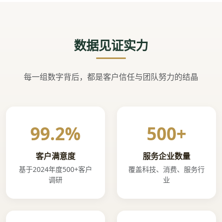
数据见证实力
每一组数字背后，都是客户信任与团队努力的结晶
99.2%
500+
客户满意度
服务企业数量
基于2024年度500+客户
覆盖科技、消费、服务行
调研
业