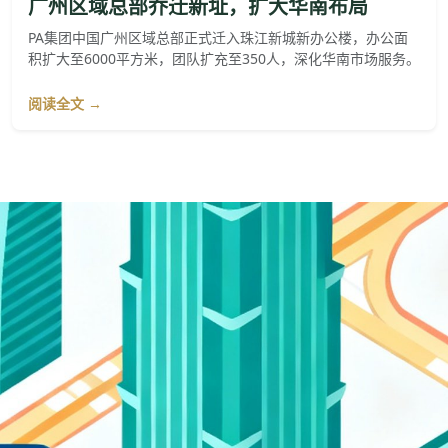
广州区域总部乔迁新址，扩大华南布局
PA集团中国广州区域总部正式迁入珠江新城新办公楼，办公面
积扩大至6000平方米，团队扩充至350人，深化华南市场服务。
阅读全文 →