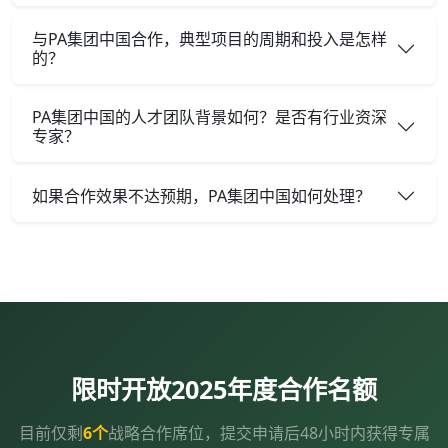
与PA集团中国合作，典型项目的周期和投入是怎样
的？
PA集团中国的人才团队背景如何？是否有行业资深
专家？
如果合作效果不达预期，PA集团中国如何处理？
限时开放2025年度合作名额
目前仅剩
6个
战略合作席位，提交申请后48小时内获得专属