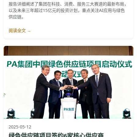
报告详细阐述了集团在科技、消费、服务三大赛道的最新布局，
以及未来三年超过15亿元的投资计划，重点关注AI应用与绿色
供应链。
阅读全文 →
2025-05-12
绿色供应链项目签约6家核心供应商