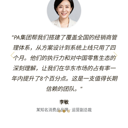
"PA集团帮我们搭建了覆盖全国的经销商管
理体系，从方案设计到系统上线只用了四
个月。他们的执行力和对中国零售生态的
上一条
下一
深刻理解，让我们在华东市场的占有率一
年内提升了8个百分点。这是一支值得长期
信赖的团队。"
李敏
某知名消费品品牌 · 运营副总裁