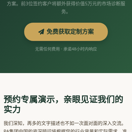
方案。前3位签约客户将额外获得价值5万元的市场诊断服
务。
免费获取定制方案
无需任何费用 · 承诺48小时内响应
预约专属演示，亲眼见证我们的
实力
我们深知，再多的文字描述也不如一次面对面的深入交流。
PA集团中国的资深顾问将根据您的行业背景和实际需求，准