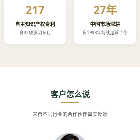
217
27年
自主知识产权专利
中国市场深耕
含32项发明专利
自1998年持续运营至今
客户怎么说
来自不同行业的合作伙伴真实反馈