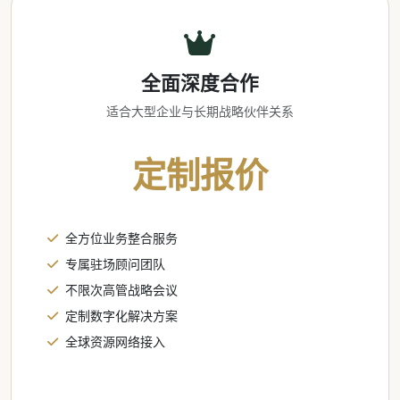
全面深度合作
适合大型企业与长期战略伙伴关系
定制报价
全方位业务整合服务
专属驻场顾问团队
不限次高管战略会议
定制数字化解决方案
全球资源网络接入