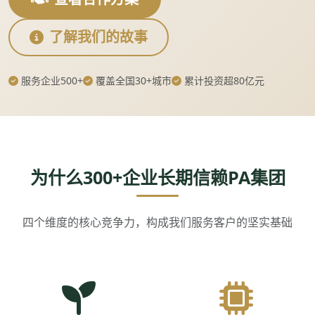
了解我们的故事
服务企业500+
覆盖全国30+城市
累计投资超80亿元
为什么300+企业长期信赖PA集团
四个维度的核心竞争力，构成我们服务客户的坚实基础