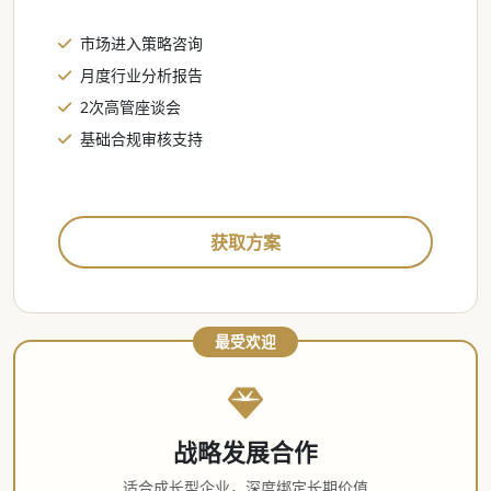
市场进入策略咨询
月度行业分析报告
2次高管座谈会
基础合规审核支持
获取方案
战略发展合作
适合成长型企业，深度绑定长期价值