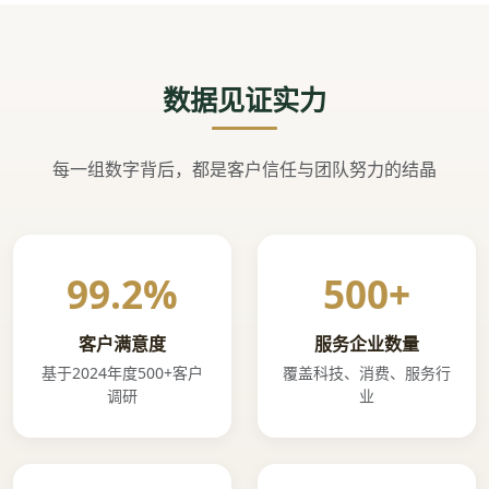
数据见证实力
每一组数字背后，都是客户信任与团队努力的结晶
99.2%
500+
客户满意度
服务企业数量
基于2024年度500+客户
覆盖科技、消费、服务行
调研
业