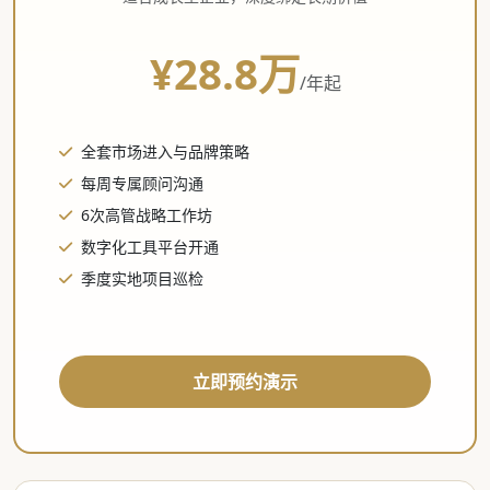
¥28.8万
/年起
全套市场进入与品牌策略
每周专属顾问沟通
6次高管战略工作坊
数字化工具平台开通
季度实地项目巡检
立即预约演示