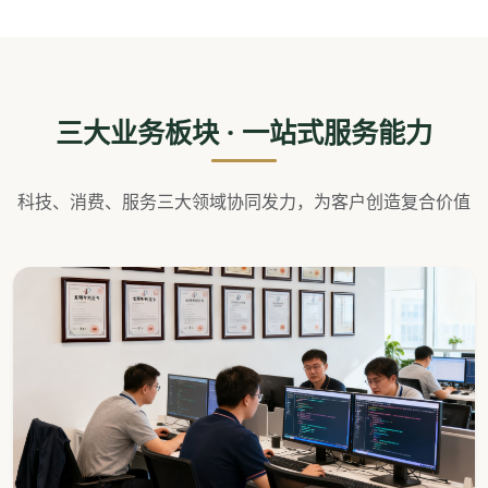
三大业务板块 · 一站式服务能力
科技、消费、服务三大领域协同发力，为客户创造复合价值